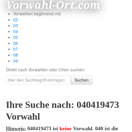
Vorwahl-Ort.com
Vorwahlen beginnend mit:
02
03
04
05
06
07
08
09
Direkt nach Vorwahlen oder Orten suchen:
Suchen
Ihre Suche nach: 040419473
Vorwahl
Hinweis:
040419473 ist
keine
Vorwahl. 040 ist die